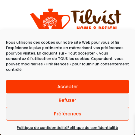
Nous utilisons des cookies sur notre site Web pour vous offrir
11 rue du raisin
l'expérience la plus pertinente en mémorisant vos préférences
68100 Mulhouse
pour vos visites. En cliquant sur « Tout accepter », vous
consentez à l'utilisation de TOUS les cookies. Cependant, vous
pouvez modifier les « Préférences » pour fournir un consentement
Du mardi au samedi
contrôlé.
de 10h à 19h
Accepter
Refuser
Préférences
© 2024 Tilvist | Politique de confidentialité |
Politique de confidentialité
Politique de confidentialité
Une création
Mobytic