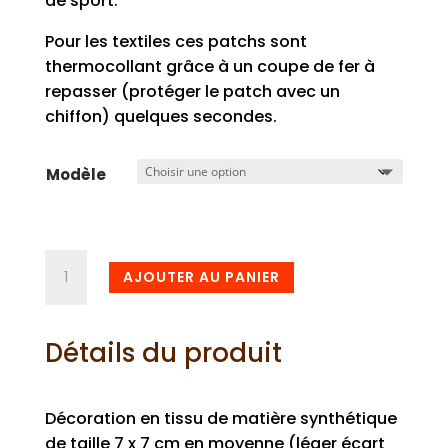
de sport.
Pour les textiles ces patchs sont
thermocollant grâce à un coupe de fer à
repasser (protéger le patch avec un
chiffon) quelques secondes.
Modèle
quantité
AJOUTER AU PANIER
de
Patch
tissu
Détails du produit
japonais
Décoration en tissu de matière synthétique
de taille 7 x 7 cm en moyenne (léger écart