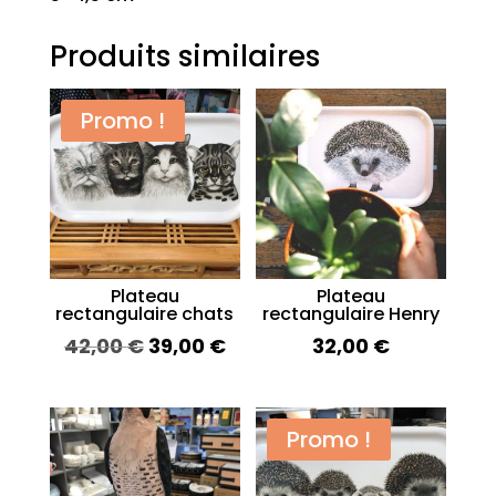
Produits similaires
Promo !
Plateau
Plateau
rectangulaire chats
rectangulaire Henry
Le
Le
42,00
€
39,00
€
32,00
€
prix
prix
initial
actuel
était :
est :
Promo !
42,00 €.
39,00 €.