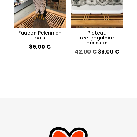
Faucon Pèlerin en
Plateau
bois
rectangulaire
hérisson
89,00
€
Le
Le
42,00
€
39,00
€
prix
prix
initial
actue
était :
est :
42,00 €.
39,00 