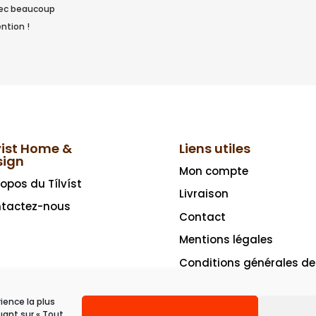
vec beaucoup
ntion !
vist Home &
Liens utiles
sign
Mon compte
ropos du Tílvíst
Livraison
tactez-nous
Contact
Mentions légales
Conditions générales de
vente
rience la plus
uant sur « Tout