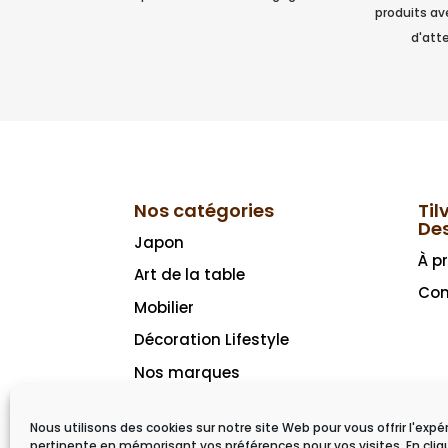
produits a
d'atte
Nos catégories
Til
De
Japon
À p
Art de la table
Con
Mobilier
Décoration Lifestyle
Nos marques
Idées cadeaux
Nous utilisons des cookies sur notre site Web pour vous offrir l'expé
pertinente en mémorisant vos préférences pour vos visites. En cliq