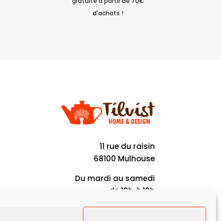
gratuite à partir de 70€
d'achats !
11 rue du raisin
68100 Mulhouse
Du mardi au samedi
de 10h à 19h