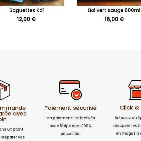
Baguettes Koï
Bol vert sauge 600ml
12,00
€
16,00
€
Click &
Paiement sécurisé
commande
arée avec
Achetez en l
Les paiements effectués
oin
récupérer vo
avec Stripe sont 100%
ns un point
en magasin 
sécurisés.
 préparer vos