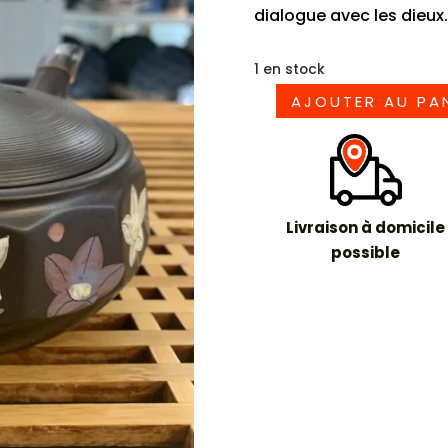
dialogue avec les dieux.
1 en stock
AJOUTER AU PA
quantité
de
Théière
kyusu
fleurs
Livraison à domicile
possible