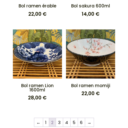
Bol ramen érable
Bol sakura 600ml
22,00
€
14,00
€
Bol ramen Lion
Bol ramen momiji
1600ml
22,00
€
28,00
€
←
1
2
3
4
5
6
→