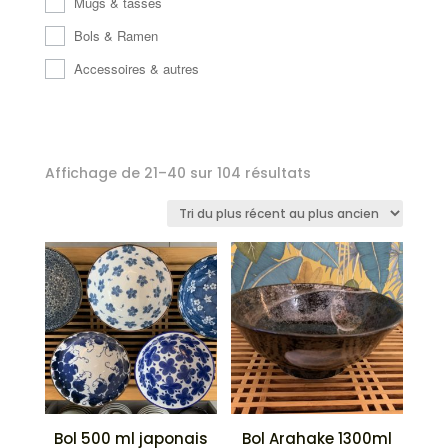
Mugs & tasses
Bols & Ramen
Accessoires & autres
Trié
Affichage de 21–40 sur 104 résultats
du
plus
récent
au
plus
ancien
Bol 500 ml japonais
Bol Arahake 1300ml