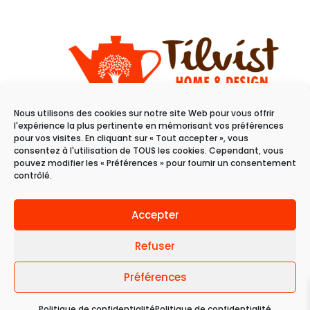
Nous utilisons des cookies sur notre site Web pour vous offrir
11 rue du raisin
l'expérience la plus pertinente en mémorisant vos préférences
68100 Mulhouse
pour vos visites. En cliquant sur « Tout accepter », vous
consentez à l'utilisation de TOUS les cookies. Cependant, vous
pouvez modifier les « Préférences » pour fournir un consentement
Du mardi au samedi
contrôlé.
de 10h à 19h
Accepter
Refuser
Préférences
© 2024 Tilvist | Politique de confidentialité |
Politique de confidentialité
Politique de confidentialité