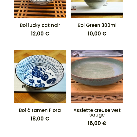
Bol lucky cat noir
Bol Green 300ml
12,00
€
10,00
€
Bol à ramen Flora
Assiette creuse vert
sauge
18,00
€
16,00
€