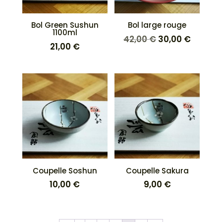
Bol Green Sushun
Bol large rouge
1100ml
Le
Le
42,00
€
30,00
€
21,00
€
prix
prix
initial
actuel
était :
est :
42,00 €.
30,00 €
Coupelle Soshun
Coupelle Sakura
10,00
€
9,00
€