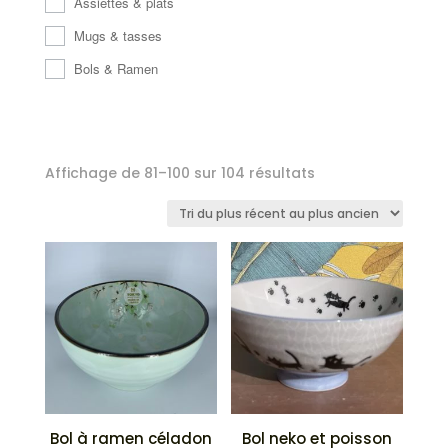
Assiettes & plats
Mugs & tasses
Bols & Ramen
Trié
Affichage de 81–100 sur 104 résultats
du
plus
récent
au
plus
ancien
Bol à ramen céladon
Bol neko et poisson