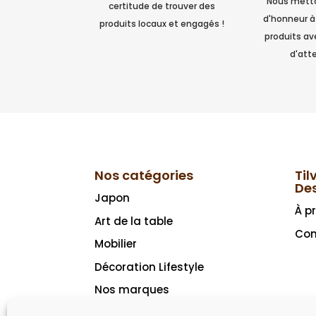
Nous metto
certitude de trouver des
d'honneur à
produits locaux et engagés !
produits a
d'atte
Nos catégories
Til
De
Japon
À p
Art de la table
Con
Mobilier
Décoration Lifestyle
Nos marques
Idées cadeaux