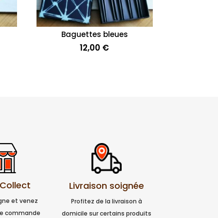
Baguettes bleues
e
12,00
€
ix
ctuel
t :
,00 €.
 Collect
Livraison soignée
igne et venez
Profitez de la livraison à
tre commande
domicile sur certains produits