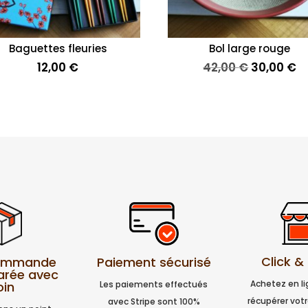
Baguettes fleuries
Bol large rouge
Le
L
12,00
€
42,00
€
30,00
€
prix
pr
initial
a
était :
es
42,00 €.
30
Click &
Paiement sécurisé
commande
arée avec
Achetez en l
Les paiements effectués
oin
récupérer vo
avec Stripe sont 100%