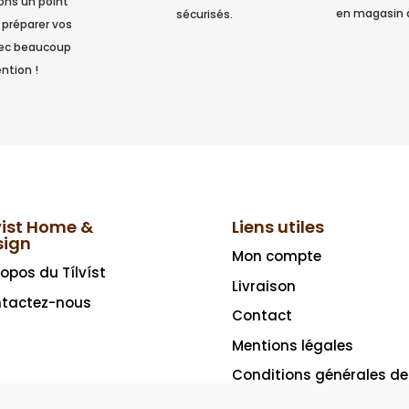
ns un point
en magasin 
sécurisés.
 préparer vos
vec beaucoup
ntion !
vist Home &
Liens utiles
sign
Mon compte
ropos du Tílvíst
Livraison
tactez-nous
Contact
Mentions légales
Conditions générales de
vente