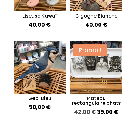
Liseuse Kawaï
Cigogne Blanche
40,00
€
40,00
€
Promo !
Geai Bleu
Plateau
rectangulaire chats
50,00
€
Le
Le
42,00
€
39,00
€
prix
prix
initial
actue
était :
est :