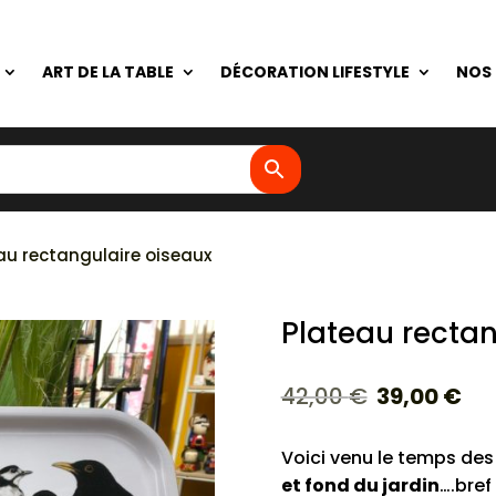
ART DE LA TABLE
DÉCORATION LIFESTYLE
NOS
au rectangulaire oiseaux
Plateau rectan
Le
Le
42,00
€
39,00
€
prix
pr
initial
ac
Voici venu le temps des
était :
es
et fond du jardin
….bref