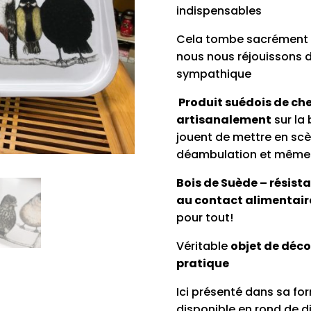
42,00 €
39
indispensables
Cela tombe sacrément 
nous nous réjouissons d
sympathique
Produit suédois de che
artisanalement
sur la 
jouent de mettre en sc
déambulation et même 
Bois de Suède – résist
au contact alimentair
pour tout!
Véritable
objet de décor
pratique
Ici présenté dans sa for
disponible en rond de d