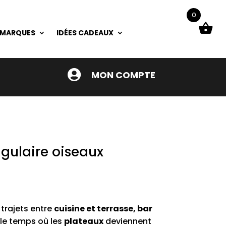
0
 MARQUES
IDÉES CADEAUX

MON COMPTE
gulaire oiseaux
ix
tuel
 trajets entre
cuisine et terrasse, bar
t :
 le temps où les
plateaux
deviennent