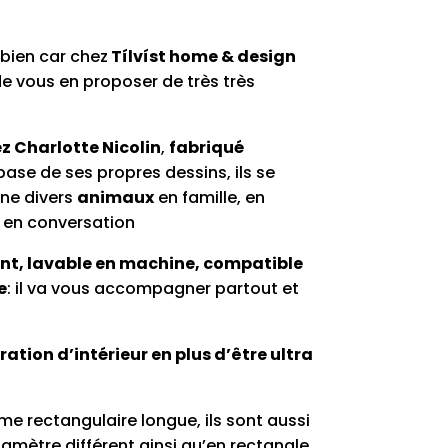
.
,00 €.
bien car chez
Tílvíst home & design
e vous en proposer de très très
z Charlotte Nicolin
,
fabriqué
base de ses propres dessins, ils se
ène divers
animaux
en famille, en
en conversation
ant, lavable en machine, compatible
e
: il va vous accompagner partout et
ation d’intérieur en plus d’être ultra
me rectangulaire longue, ils sont aussi
iamètre différent ainsi qu’en rectangle