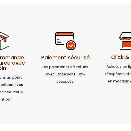
Click &
Paiement sécurisé
commande
arée avec
Achetez en l
Les paiements effectués
oin
récupérer vo
avec Stripe sont 100%
ns un point
en magasin 
sécurisés.
 préparer vos
vec beaucoup
ntion !