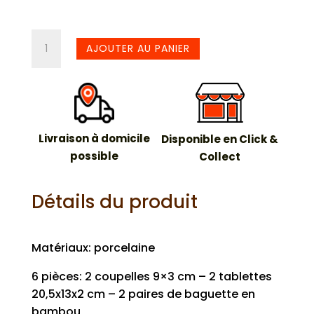
quantité
AJOUTER AU PANIER
de
Set
sushi
japon
6
Livraison à domicile
Disponible en Click &
pièces
possible
Collect
Détails du produit
Matériaux: porcelaine
6 pièces: 2 coupelles 9×3 cm – 2 tablettes
20,5x13x2 cm – 2 paires de baguette en
bambou