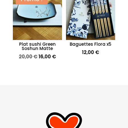
Plat sushi Green
Baguettes Flora x5
Soshun Matte
12,00
€
Le
Le
20,00
€
16,00
€
prix
prix
initial
actuel
était :
est :
20,00 €.
16,00 €.