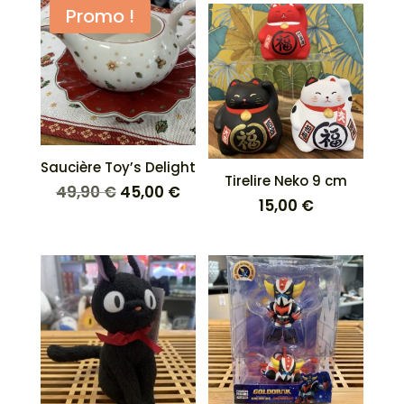
initial
actuel
était :
est :
Promo !
était :
est :
49,90 €.
45,00 €.
17,90 €.
10,00 €.
Saucière Toy’s Delight
Tirelire Neko 9 cm
Le
Le
49,90
€
45,00
€
15,00
€
prix
prix
initial
actuel
était :
est :
49,90 €.
45,00 €.