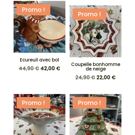
Promo !
Promo !
Ecureuil avec bol
Coupelle bonhomme
Le
Le
44,90
€
42,00
€
de neige
prix
prix
Le
Le
24,90
€
22,00
€
initial
actuel
prix
prix
était :
est :
initial
actuel
44,90 €.
42,00 €.
était :
est :
Promo !
Promo !
24,90 €.
22,00 €