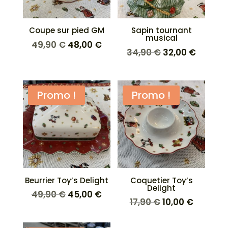
Coupe sur pied GM
Sapin tournant
musical
Le
Le
49,90
€
48,00
€
Le
Le
34,90
€
32,00
€
prix
prix
prix
prix
initial
actuel
initial
actuel
était :
est :
était :
est :
Promo !
Promo !
49,90 €.
48,00 €.
34,90 €.
32,00 €
Beurrier Toy’s Delight
Coquetier Toy’s
Delight
Le
Le
49,90
€
45,00
€
Le
Le
17,90
€
10,00
€
prix
prix
prix
prix
initial
actuel