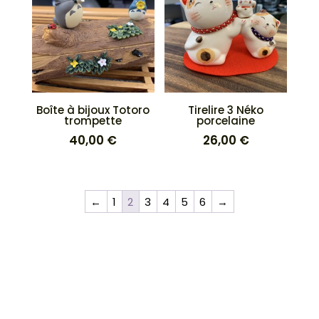
Boîte à bijoux Totoro
Tirelire 3 Néko
trompette
porcelaine
40,00
€
26,00
€
←
1
2
3
4
5
6
→