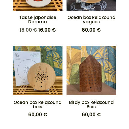
Tasse japonaise
Ocean box Relaxound
Daruma
vagues
Le
Le
18,00
€
16,00
€
60,00
€
prix
prix
initial
actuel
était :
est :
18,00 €.
16,00 €.
Ocean box Relaxound
Birdy box Relaxound
bois
Bois
60,00
€
60,00
€