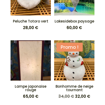
Peluche Totoro vert
Lakesidebox paysage
28,00
€
60,00
€
Promo !
Lampe japonaise
Bonhomme de neige
rouge
tournant
Le
Le
65,00
€
34,00
€
32,00
€
prix
prix