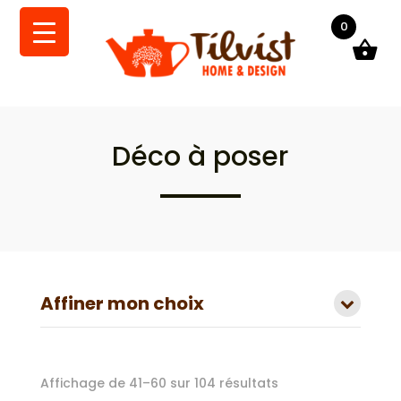
0
Déco à poser
Affiner mon choix
Trié
Affichage de 41–60 sur 104 résultats