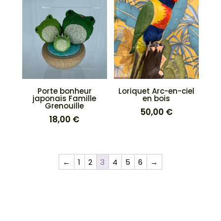
Porte bonheur
Loriquet Arc-en-ciel
japonais Famille
en bois
Grenouille
50,00
€
18,00
€
←
1
2
3
4
5
6
→