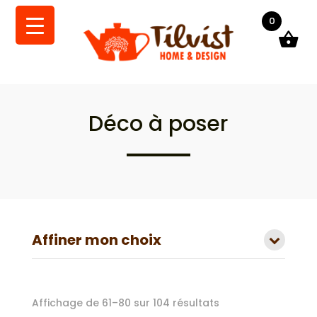
0
Déco à poser
Affiner mon choix
Trié
Affichage de 61–80 sur 104 résultats