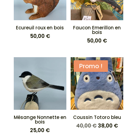
Ecureuil roux en bois
Faucon Emerillon en
bois
50,00
€
50,00
€
Promo !
Mésange Nonnette en
Coussin Totoro bleu
bois
Le
Le
40,00
€
38,00
€
25,00
€
prix
prix