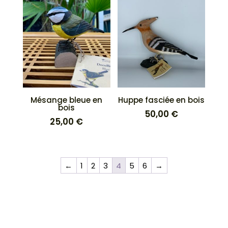
Mésange bleue en
Huppe fasciée en bois
bois
50,00
€
25,00
€
←
1
2
3
4
5
6
→