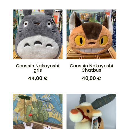
initial
actuel
était :
est :
40,00 €.
38,00 €
Coussin Nakayoshi
Coussin Nakayoshi
gris
Chatbus
44,00
€
40,00
€