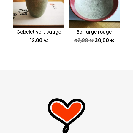
Gobelet vert sauge
Bol large rouge
Le
Le
12,00
€
42,00
€
30,00
€
prix
prix
initial
actuel
était :
est :
42,00 €.
30,00 €