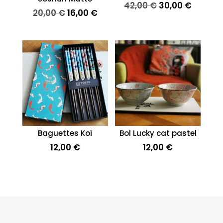
Le
Le
42,00
€
30,00
€
Le
Le
20,00
€
16,00
€
prix
prix
prix
prix
initial
actuel
initial
actuel
était :
est :
était :
est :
42,00 €.
30,00 €
20,00 €.
16,00 €.
Baguettes Koï
Bol Lucky cat pastel
12,00
€
12,00
€