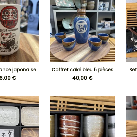
plus
récent
au
plus
ancien
ance japonaise
Coffret saké bleu 5 pièces
Set
16,00
€
40,00
€