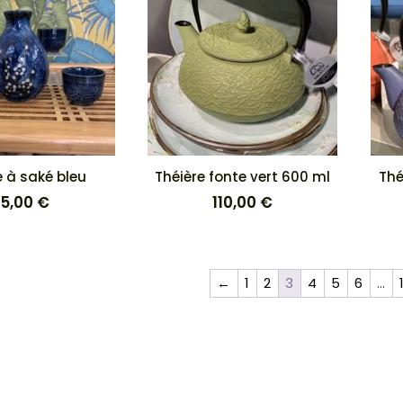
e à saké bleu
Théière fonte vert 600 ml
Thé
5,00
€
110,00
€
←
1
2
3
4
5
6
…