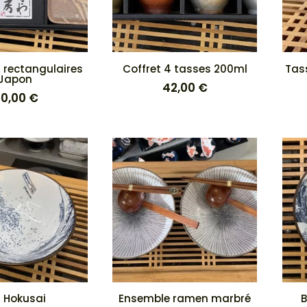
 rectangulaires
Coffret 4 tasses 200ml
Tas
Japon
42,00
€
0,00
€
l Hokusai
Ensemble ramen marbré
B