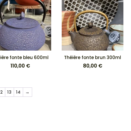
ière fonte bleu 600ml
Théière fonte brun 300ml
110,00
€
80,00
€
12
13
14
→