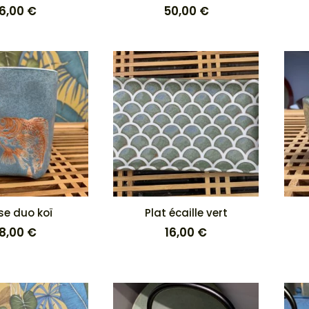
16,00
€
50,00
€
se duo koï
Plat écaille vert
18,00
€
16,00
€