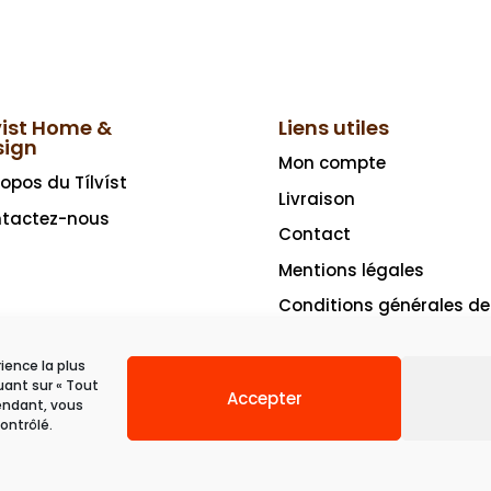
vist Home &
Liens utiles
sign
Mon compte
ropos du Tílvíst
Livraison
tactez-nous
Contact
Mentions légales
Conditions générales de
vente
rience la plus
uant sur « Tout
Accepter
pendant, vous
ontrôlé.