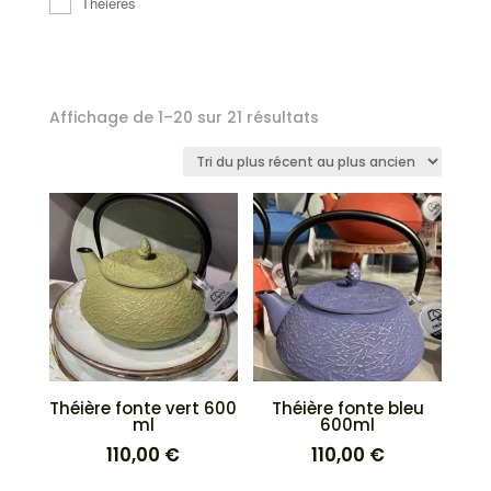
Théières
Trié
Affichage de 1–20 sur 21 résultats
du
plus
récent
au
plus
ancien
Théière fonte vert 600
Théière fonte bleu
ml
600ml
110,00
€
110,00
€